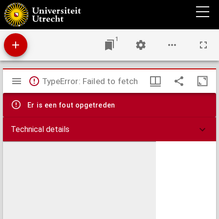
Protocol oder Acta Des Colloquij zu Hertzberg, zwischen den Chur vnd Fürstlichen,
Sechsischen, Brandeburgischen, Braunschweigischen, vnd Anhaltischen Theologen. :
Von dem Concordibuch vnd Subscription desselben, Aus was Vrsachen die verweigert
sey worden. Aus der H. Collocutoren mund also verfasset, vnd auffso Pappir gebracht.
1
Mirador
TypeError: Failed to fetch
viewer
Er is een fout opgetreden
Technical details