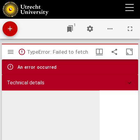
VOn Kirchen guetern. Wes deren besitz, vnd eigenthum seie. Wer die raube, oder recht
anlege, wol oder vbel brauche. Wie sie wider zůrecht Christlicher, vnd allen Stenden
nützlichster besitzung, anlage, vnd gebrauche, auffs aller fueglichest koenden bracht
werden. : Auch etwas vom newen Dialogo, jüngst wider die Protestierenden
außgangen. Mit ainem nutzen zů End angehenckten Register.
1
Mirador
TypeError: Failed to fetch
viewer
An error occurred
Technical details