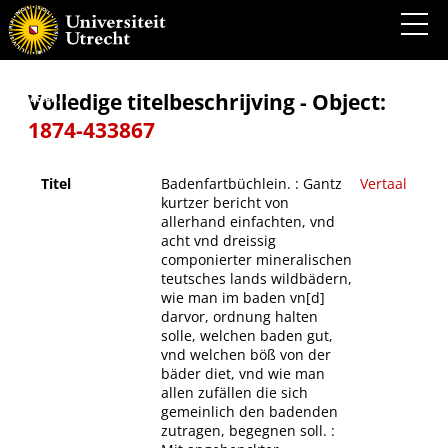
Badenfartbüchlein. : Gantz kurtzer bericht von allerhand einfachten, vnd acht vnd
dreissig componierter mineralischen teutsches lands wildbädern, wie man im baden
vn[d] darvor, ordnung halten solle, welchen baden gut, vnd welchen böß von der bäder
diet, vnd wie man allen zufällen die sich gemeinlich den badenden zutragen, begegnen
soll. : Mit angehenckter beschreibung, was nutz schrepffen bringe, welches es füget,
vñ[d] was für schaden denen so es nit gezimet, auch an wlechen orten die ventosen
Volledige titelbeschrijving - Object:
anzusetzen, ...
1874-433867
Titel
Badenfartbüchlein. : Gantz
Vertaal
kurtzer bericht von
allerhand einfachten, vnd
acht vnd dreissig
componierter mineralischen
teutsches lands wildbädern,
wie man im baden vn[d]
darvor, ordnung halten
solle, welchen baden gut,
vnd welchen böß von der
bäder diet, vnd wie man
allen zufällen die sich
gemeinlich den badenden
zutragen, begegnen soll. :