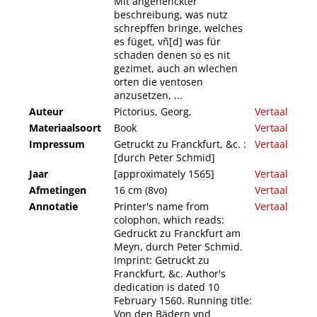
Mit angehenckter
beschreibung, was nutz
schrepffen bringe, welches
es füget, vñ[d] was für
schaden denen so es nit
gezimet, auch an wlechen
orten die ventosen
anzusetzen, ...
Auteur
Pictorius, Georg,
Vertaal
Materiaalsoort
Book
Vertaal
Impressum
Getruckt zu Franckfurt, &c. :
Vertaal
[durch Peter Schmid]
Jaar
[approximately 1565]
Vertaal
Afmetingen
16 cm (8vo)
Vertaal
Annotatie
Printer's name from
Vertaal
colophon, which reads:
Gedruckt zu Franckfurt am
Meyn, durch Peter Schmid.
Imprint: Getruckt zu
Franckfurt, &c. Author's
dedication is dated 10
February 1560. Running title:
Von den Bädern vnd