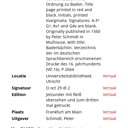
Ordnung zu Baden. Title
page printed in red and
black. Initials, printed
marginalia. Signatures: A-F⁸
G⁴; Av1 and G4v are blank.
Originally published in 1560
by Peter Schmidt in
Mulhouse, with title:
Baderbůchlin. Verzeichnis
der im deutschen
Sprachbereich erschienenen
Drucke des 16. Jahrhunderts
(VD 16), P 2664
Locatie
Universiteitsbibliotheek
Vertaal
Utrecht
Signatuur
O oct 29 dl 2
Vertaal
Edition
Jetzunder mit fleiß
Vertaal
vbersehen und zum dritten
mal getruckt.
Plaats
Frankfurt am Main
Vertaal
Uitgever
Schmidt, Peter
Vertaal