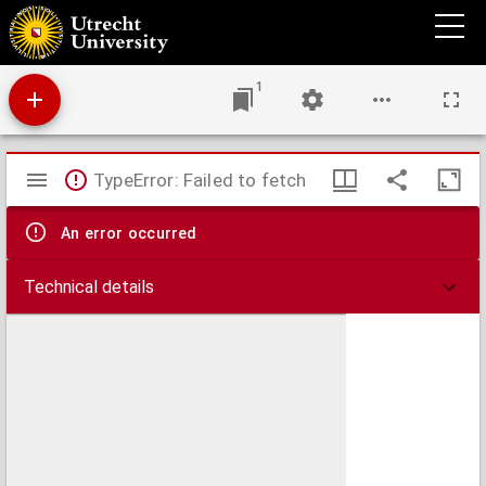
Themis : regtskundig tijdschrift : verzameling van bijdragen tot de kennis van het
publiek- en privaatrecht.
1
Mirador
TypeError: Failed to fetch
viewer
An error occurred
Technical details