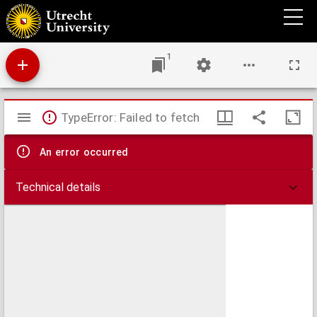
Groot placaet-boeck, vervattende de placaten, ordonnantien ende edicten van de ...
Staten Generael der Vereenighde Nederlanden, ende van de ... Staten van Hollandt en
West-Vrieslandt, mitsgaders vande ... Staten van Zeelandt ...
1
Mirador
TypeError: Failed to fetch
viewer
An error occurred
Technical details