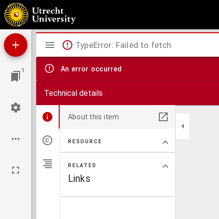
Themis : regtskundig tijdschrift : verzameling van bijdragen tot de kennis van het publie
Mirador
TypeError: Failed to fetch
viewer
An error occurred
1
Technical details
About this item
RESOURCE
RELATED
Links