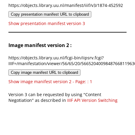
https://objects.library.uu.nl/manifest/iiif/v3/1874-452592
Copy presentation manifest URL to clipboard
Show presentation manifest version 3
Image manifest version 2 :
https://objects.library.uu.nl/fcgi-bin/iipsrv.fcgi?
IIIF=/manifestation/viewer/56/65/20/5665204009848766811963
Copy image manifest URL to clipboard
Show image manifest version 2 - Page: : 1
Version 3 can be requested by using "Content
Negotiation" as described in
IIIF API Version Switching