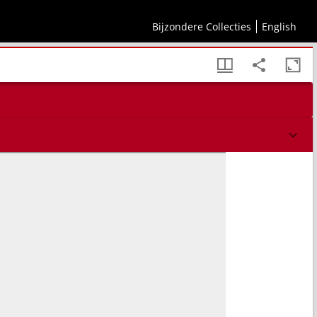
ita cu[m] duabus Epistolis, non minus pijs atque eruditis. Indicem generalem, et etiam
Bijzondere Collecties
English