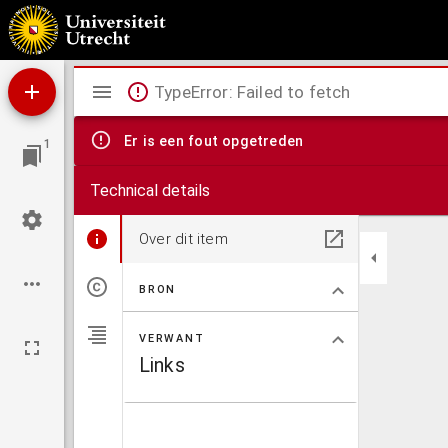
Confutatio Determinationis Doctorum Parrhisiensium, Co[n]tra M. L. ex Ecclesiastias Doc
alphabeticum praepositum, Lector conspicies.
Mirador
TypeError: Failed to fetch
viewer
Er is een fout opgetreden
1
Technical details
Over dit item
BRON
VERWANT
Links