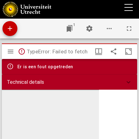
Libri XIIII. Paragraphorum Philippi Theophrasti Paracelsi, Philosophi Summi, &
vtriusq[ue] medicinae Doctoris prestantissimi.
1
Mirador
TypeError: Failed to fetch
viewer
Er is een fout opgetreden
Technical details