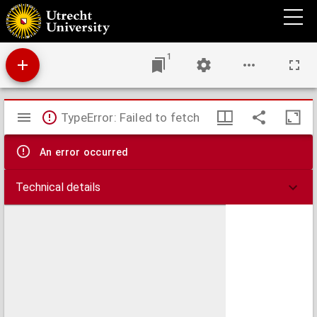
Von dem Jubeljar der Juden, Christen, vnd Papisten. Mit vermeldung, Von wem, zu
welcher zeit, warumb, vnd wozu, oder zu welchem ende vnd gesuch, ein jedes
verordnet. : Zu vnterricht vnd warnung was von dem Antichristischen Jubeljar, vnd
Römischen Ablatz, zu halten sey.
1
Mirador
TypeError: Failed to fetch
viewer
An error occurred
Technical details