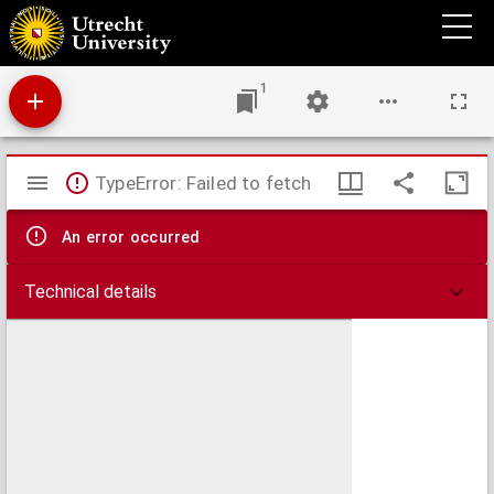
Von dem Jubeljar der Juden, Christen, vnd Papisten. Mit vermeldung, Von wem, zu
welcher zeit, warumb, vnd wozu, oder zu welchem ende vnd gesuch, ein jedes
verordnet. : Zu vnterricht vnd warnung was von dem Antichristischen Jubeljar, vnd
Römischen Ablatz, zu halten sey.
1
Mirador
TypeError: Failed to fetch
viewer
An error occurred
Technical details