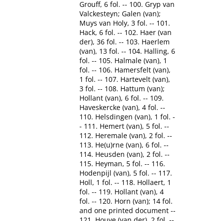
Grouff, 6 fol. -- 100. Gryp van
Valckesteyn; Galen (van);
Muys van Holy, 3 fol. -- 101.
Hack, 6 fol. -- 102. Haer (van
der), 36 fol. -- 103. Haerlem
(van), 13 fol. -- 104. Halling, 6
fol. -- 105. Halmale (van), 1
fol. -- 106. Hamersfelt (van),
1 fol. -- 107. Hartevelt (van),
3 fol. -- 108. Hattum (van);
Hollant (van), 6 fol. -- 109.
Haveskercke (van), 4 fol. --
110. Helsdingen (van), 1 fol. -
- 111. Hemert (van), 5 fol. --
112. Heremale (van), 2 fol. --
113. He(u)rne (van), 6 fol. --
114. Heusden (van), 2 fol. --
115. Heyman, 5 fol. -- 116.
Hodenpijl (van), 5 fol. -- 117.
Holl, 1 fol. -- 118. Hollaert, 1
fol. -- 119. Hollant (van), 4
fol. -- 120. Horn (van); 14 fol.
and one printed document --
121. Houve (van der), 2 fol. --