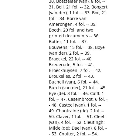
30. Boetzelaer (van), 8 fol. --
31. Boll, 21 fol. -- 32. Bongert
(van der), 1 fol. -- 33. Bor, 21
fol -- 34. Borre van
Amerongen, 4 fol. -- 35.
Booth, 20 fol. and two
printed documents -- 36.
Botter, 11 fol. -- 37.
Bouwens, 15 fol. -- 38, Boye
(van der), 2 fol. -- 39.
Braeckel, 22 fol. -- 40.
Brederode, 5 fol. -- 41.
Broeckhuysen, 7 fol. -- 42.
Brouxelles, 2 fol. -- 43.
Buchell (van), 6 fol. -- 44.
Burch (van der), 21 fol. -- 45.
Bye (de), 3 fol. -- 46. Calff, 1
fol. -- 47. Casembroot, 6 fol. -
- 48. Casteel (van), 1 fol. --
49. Chantraine (de), 2 fol. --
50. Claver, 1 fol. -- 51. Cleeff
(van), 4 fol. -- 52. Cleutingh;
Milde (de); Dael (van), 8 fol. -
- 53. Cnotter, 2 fol. -- 54.