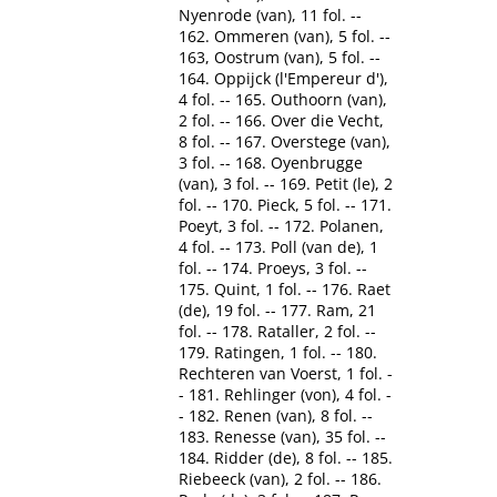
Nyenrode (van), 11 fol. --
162. Ommeren (van), 5 fol. --
163, Oostrum (van), 5 fol. --
164. Oppijck (l'Empereur d'),
4 fol. -- 165. Outhoorn (van),
2 fol. -- 166. Over die Vecht,
8 fol. -- 167. Overstege (van),
3 fol. -- 168. Oyenbrugge
(van), 3 fol. -- 169. Petit (le), 2
fol. -- 170. Pieck, 5 fol. -- 171.
Poeyt, 3 fol. -- 172. Polanen,
4 fol. -- 173. Poll (van de), 1
fol. -- 174. Proeys, 3 fol. --
175. Quint, 1 fol. -- 176. Raet
(de), 19 fol. -- 177. Ram, 21
fol. -- 178. Rataller, 2 fol. --
179. Ratingen, 1 fol. -- 180.
Rechteren van Voerst, 1 fol. -
- 181. Rehlinger (von), 4 fol. -
- 182. Renen (van), 8 fol. --
183. Renesse (van), 35 fol. --
184. Ridder (de), 8 fol. -- 185.
Riebeeck (van), 2 fol. -- 186.