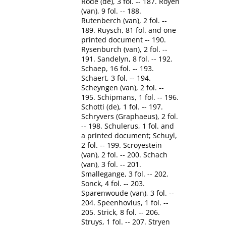
Rode (de), 3 fol. -- 187. Royen
(van), 9 fol. -- 188.
Rutenberch (van), 2 fol. --
189. Ruysch, 81 fol. and one
printed document -- 190.
Rysenburch (van), 2 fol. --
191. Sandelyn, 8 fol. -- 192.
Schaep, 16 fol. -- 193.
Schaert, 3 fol. -- 194.
Scheyngen (van), 2 fol. --
195. Schipmans, 1 fol. -- 196.
Schotti (de), 1 fol. -- 197.
Schryvers (Graphaeus), 2 fol.
-- 198. Schulerus, 1 fol. and
a printed document; Schuyl,
2 fol. -- 199. Scroyestein
(van), 2 fol. -- 200. Schach
(van), 3 fol. -- 201.
Smallegange, 3 fol. -- 202.
Sonck, 4 fol. -- 203.
Sparenwoude (van), 3 fol. --
204. Speenhovius, 1 fol. --
205. Strick, 8 fol. -- 206.
Struys, 1 fol. -- 207. Stryen