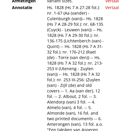
Afmetingen
variant sizes.
Vertaal
Annotatie
Hs. 1828 (Hs 7 A 27-28 fol.):
Vertaal
nr. 1-67 (Aa (vander) -
Culenburgh (van))-- Hs. 1828
(Hs 7 A 28-29 fol.): nr. 68-135
(Cuyck) - Leuwen (van)) -- Hs.
1828 (Hs 7 A 29-30 fol.): nr.
136-175 (Lichtenberch (van) -
Quint) -- Hs. 1828 (Hs 7 A 31-
32 fol.): nr. 176-212 (Raet
(de) - Torre (van den)) -- Hs.
1828 (Hs 7 A 32 fol.): nr. 213-
253 II (Uteneng - Zuylen
(van)) -- Hs. 1828 (Hs 7 A 32
fol.): nr. 253 III-256: (Zuylen
(van) - Zijll (de) and old
covers -- 1. Aa (van der), 12
fol. -- 2. Albout, 2 fol. -- 3.
Alendorp (van) 3 fol. -- 4.
Almelo (van), 4 fol. -- 5.
Almonde (van), 16 fol. and
two printed documents -- 6.
Amerongen (van), 13 fol. a.o.
"Een taksken van Asperen