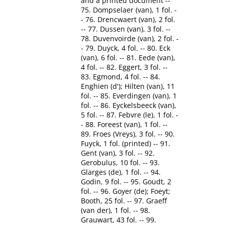
and a printed document --
75. Dompselaer (van), 1 fol. -
- 76. Drencwaert (van), 2 fol.
-- 77. Dussen (van), 3 fol. --
78. Duvenvoirde (van), 2 fol. -
- 79. Duyck, 4 fol. -- 80. Eck
(van), 6 fol. -- 81. Eede (van),
4 fol. -- 82. Eggert, 3 fol. --
83. Egmond, 4 fol. -- 84.
Enghien (d'); Hilten (van), 11
fol. -- 85. Everdingen (van), 1
fol. -- 86. Eyckelsbeeck (van),
5 fol. -- 87. Febvre (le), 1 fol. -
- 88. Foreest (van), 1 fol. --
89. Froes (Vreys), 3 fol. -- 90.
Fuyck, 1 fol. (printed) -- 91.
Gent (van), 3 fol. -- 92.
Gerobulus, 10 fol. -- 93.
Glarges (de), 1 fol. -- 94.
Godin, 9 fol. -- 95. Goudt, 2
fol. -- 96. Goyer (de); Foeyt;
Booth, 25 fol. -- 97. Graeff
(van der), 1 fol. -- 98.
Grauwart, 43 fol. -- 99.