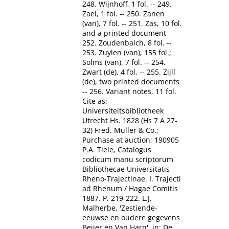
248. Wijnhoff, 1 fol. -- 249.
Zael, 1 fol. -- 250. Zanen
(van), 7 fol. -- 251. Zas, 10 fol.
and a printed document --
252. Zoudenbalch, 8 fol. --
253. Zuylen (van), 155 fol.;
Solms (van), 7 fol. -- 254.
Zwart (de), 4 fol. -- 255. Zijll
(de), two printed documents
-- 256. Variant notes, 11 fol.
Cite as:
Universiteitsbibliotheek
Utrecht Hs. 1828 (Hs 7 A 27-
32) Fred. Muller & Co.;
Purchase at auction; 190905
P.A. Tiele, Catalogus
codicum manu scriptorum
Bibliothecae Universitatis
Rheno-Trajectinae. I. Trajecti
ad Rhenum / Hagae Comitis
1887. P. 219-222. L.J.
Malherbe, 'Zestiende-
eeuwse en oudere gegevens
Beijer en Van Harn', in: De