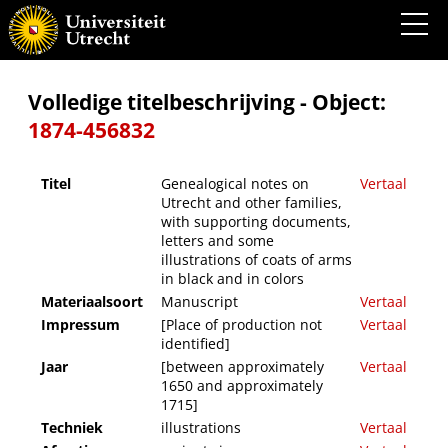
Genealogical notes on Utrecht and other families, with supporting documents, letters
and some illustrations of coats of arms in black and in colors
Volledige titelbeschrijving - Object:
1874-456832
Titel
Genealogical notes on
Vertaal
Utrecht and other families,
with supporting documents,
letters and some
illustrations of coats of arms
in black and in colors
Materiaalsoort
Manuscript
Vertaal
Impressum
[Place of production not
Vertaal
identified]
Jaar
[between approximately
Vertaal
1650 and approximately
1715]
Techniek
illustrations
Vertaal