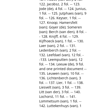
122. Jacobsz, 2 fol. -- 123.
Jode (de), 4 fol. -- 124. Junius,
1 fol. -- 125. Jutphaes (van), 9
fol. -- 126. Keyser, 1 fol. --
127. Knoop; Hamersfelt
(van); Goyer (de); Someren
(van); Berch (van den), 8 fol. -
- 128. Knijff, 4 fol. -- 129.
Kijfhoeck (van), 1 fol. -- 130.
Laer (van), 2 fol. -- 131.
Ledenberch (van), 2 fol. --
132. Leefdael (van), 12 fol. -
-133. Leemputten (van), 12
fol. -- 134. Leeuw (de), 9 fol.
and one printed document --
135. Leuwen (van), 10 fol. --
136. Lichtenberch (van), 3
fol. -- 137. Lier, 1 fol. -- 138.
Liesvelt (van), 3 fol. -- 139.
Litt (van der), 3 fol. -- 140.
Lochorst, 11 fol. -- 141.
Lommetsum (van), 1 fol. --
142. Luttekenhuys (van), 1