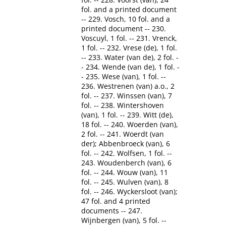
fol. and a printed document
-- 229. Vosch, 10 fol. and a
printed document -- 230.
Voscuyl, 1 fol. -- 231. Vrenck,
1 fol. -- 232. Vrese (de), 1 fol.
-- 233. Water (van de), 2 fol. -
- 234. Wende (van de), 1 fol. -
- 235. Wese (van), 1 fol. --
236. Westrenen (van) a.o., 2
fol. -- 237. Winssen (van), 7
fol. -- 238. Wintershoven
(van), 1 fol. -- 239. Witt (de),
18 fol. -- 240. Woerden (van),
2 fol. -- 241. Woerdt (van
der); Abbenbroeck (van), 6
fol. -- 242. Wolfsen, 1 fol. --
243. Woudenberch (van), 6
fol. -- 244. Wouw (van), 11
fol. -- 245. Wulven (van), 8
fol. -- 246. Wyckersloot (van);
47 fol. and 4 printed
documents -- 247.
Wijnbergen (van), 5 fol. --