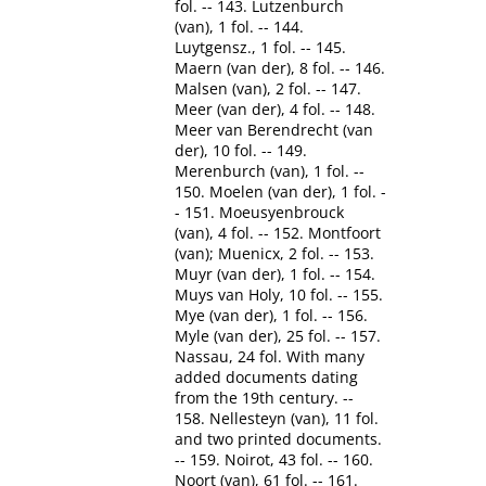
fol. -- 143. Lutzenburch
(van), 1 fol. -- 144.
Luytgensz., 1 fol. -- 145.
Maern (van der), 8 fol. -- 146.
Malsen (van), 2 fol. -- 147.
Meer (van der), 4 fol. -- 148.
Meer van Berendrecht (van
der), 10 fol. -- 149.
Merenburch (van), 1 fol. --
150. Moelen (van der), 1 fol. -
- 151. Moeusyenbrouck
(van), 4 fol. -- 152. Montfoort
(van); Muenicx, 2 fol. -- 153.
Muyr (van der), 1 fol. -- 154.
Muys van Holy, 10 fol. -- 155.
Mye (van der), 1 fol. -- 156.
Myle (van der), 25 fol. -- 157.
Nassau, 24 fol. With many
added documents dating
from the 19th century. --
158. Nellesteyn (van), 11 fol.
and two printed documents.
-- 159. Noirot, 43 fol. -- 160.
Noort (van), 61 fol. -- 161.