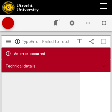
Verzameling van brieven, attesten en foto's over de toepassing van den 60jarigen
arbeid van C. de Mooij, Luit.-Gen.l.-titr. b/d Geneesk. Dienst d. Landm. 1864-1924
1
Mirador
TypeError: Failed to fetch
viewer
An error occurred
Technical details