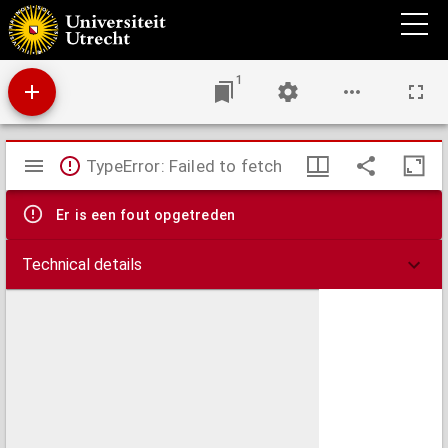
Su[m]ma de casib[us]
1
Mirador
TypeError: Failed to fetch
viewer
Er is een fout opgetreden
Technical details