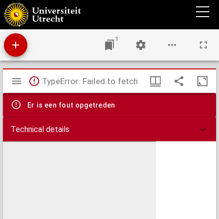
Keure opt verhuyren ende ghebruycken van de ordinariis vuylnisse schepen, in plaetse
vande afgekeurde vuylnis-putten : afgelezen binnen dezer stadt Leyden den xiiijen
Aprilis 1600.
1
Mirador
TypeError: Failed to fetch
viewer
Er is een fout opgetreden
Technical details