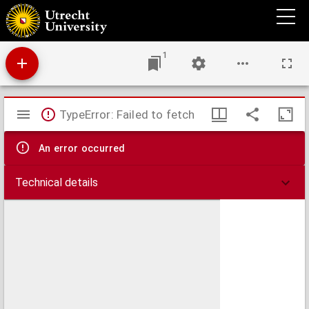
Apologie contre les calomnies & maledicences escrites & proferées par le Prince
d'Orenges, ses ministres & adherens alencontre du roy, ses ministres & serviteurs
1
Mirador
TypeError: Failed to fetch
viewer
An error occurred
Technical details