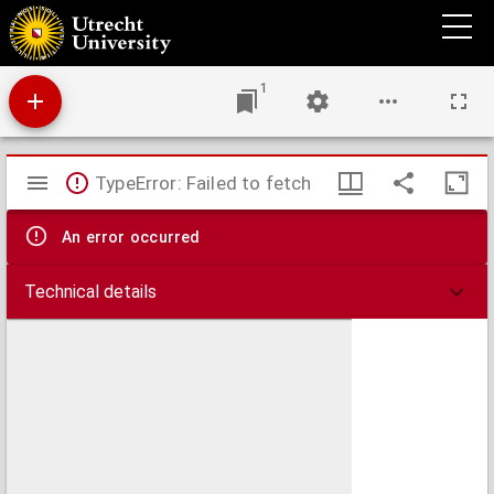
Catalogus of naamlyst van schilderyen, met derzelver pryzen zedert een langen reeks
van jaaren zoo in Holland als op andere plaatzen in het openbaar verkogt ...
1
Mirador
TypeError: Failed to fetch
viewer
An error occurred
Technical details