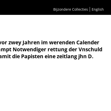
Bijzondere Collecties
English
t vor zwey Jahren im werenden Calender
 Sampt Notwendiger rettung der Vnschuld
it die Papisten eine zeitlang jhn D.