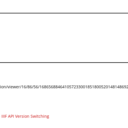
festation/viewer/16/86/56/168656884641057233001851800520148148692
e
IIIF API Version Switching