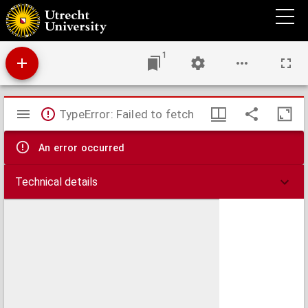
Augspurgische Handel so sich daselbsten wegen der Religion, vnd sonderlich jüngst vor
zwey Jahren im werenden Calender streit mit Georgen Müller D. Pfarrer vnd
Superintendenten daselbst zugetragen. : Sampt Notwendiger rettung der Vnschuld vnd
ehren, wider allerhand beschwerliche Anklag vnd ungegründte Bezüchtigung damit die
Papisten eine zeitlang jhn D. Müllern fürrnemlich beleget haben.
1
Mirador
TypeError: Failed to fetch
viewer
An error occurred
Technical details