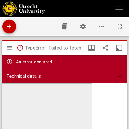
Ampliatie ende naerder verclaringe vanden placate vanden XXen Aprilis 1592
voorleden, jegens verscheyden abusen, inconvenienten ende quade feyten, daer by die
huyslieden ende anderen onder pretext van beterschap, uut moetwillicheyt ofte
andersins, haren gront-heeren ofte andere personen in ofte aen haren landen, huysen,
gewas, have, plantagien ende goederen beschadighen.
1
Mirador
TypeError: Failed to fetch
viewer
An error occurred
Technical details