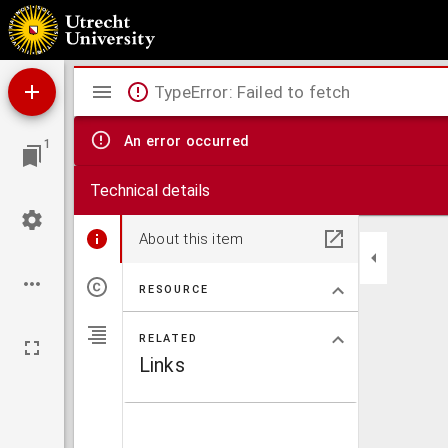
Tijdschrift voor oudheden, statistiek, zeden en gewoonten, regt, genealogie en andere 
Mirador
TypeError: Failed to fetch
viewer
An error occurred
1
Technical details
About this item
RESOURCE
RELATED
Links