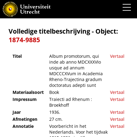
Album promotorum, qui inde ab anno MDCXXXVIo usque ad annum MDCCCXVum in
Academia Rheno-Trajectina gradum doctoratus adepti sunt
Volledige titelbeschrijving - Object:
1874-9885
Titel
Album promotorum, qui
Vertaal
inde ab anno MDCXXXVIo
usque ad annum
MDCCCXVum in Academia
Rheno-Trajectina gradum
doctoratus adepti sunt
Materiaalsoort
Book
Vertaal
Impressum
Traiecti ad Rhenum :
Vertaal
Broekhoff
Jaar
1936.
Vertaal
Afmetingen
27 cm.
Vertaal
Annotatie
Voorbericht in het
Vertaal
Nederlands. Voor het tijdvak