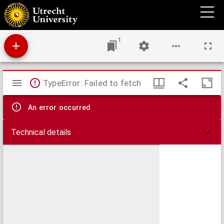
Tussen Rijn en Lek : tijdschrift voor de geschiedenis van het gebied tussen Kromme Rijn
en Lek
1
Mirador
TypeError: Failed to fetch
viewer
An error occurred
Technical details