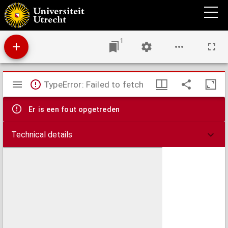
Tussen Rijn en Lek : tijdschrift voor de geschiedenis van het gebied tussen Kromme Rijn
en Lek
1
Mirador
TypeError: Failed to fetch
viewer
Er is een fout opgetreden
Technical details