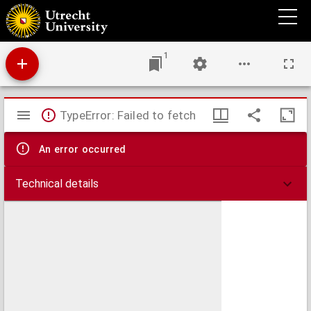
Het Kromme-Rijngebied : tijdschrift van de Historische Kring Tussen Rijn en Lek.
1
Mirador
TypeError: Failed to fetch
viewer
An error occurred
Technical details