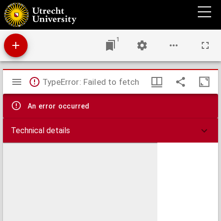
Aanspraak aan de leden der teken-academie, by gelegenheid van de eerste uitdeelinge
der pryzen, aan de vernuftige en bekwaame jongelingen, Jurriaan Andriessen.,
Maarten Houtman, en Hermanus Vinkeles, gedaan op woensdag den 16 april 1766, te
Amsterdam
1
Mirador
TypeError: Failed to fetch
viewer
An error occurred
Technical details