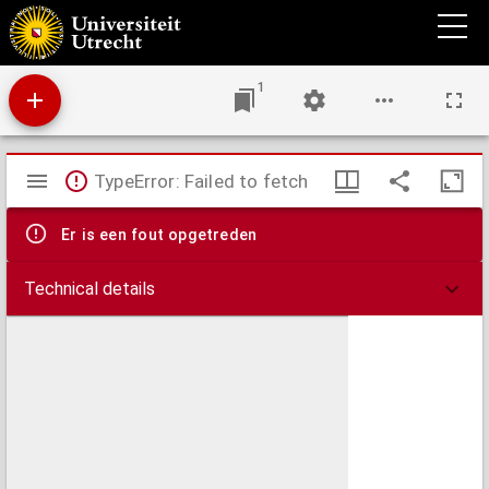
Atlas der alten Welt in XVI illuminirten Charten
1
Mirador
TypeError: Failed to fetch
viewer
Er is een fout opgetreden
Technical details