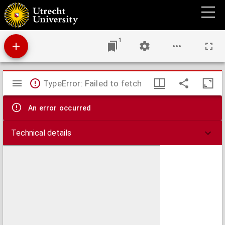
Algemeene geschiedenis des vaderlands, van de vroegste tijden tot op heden
1
Mirador
TypeError: Failed to fetch
viewer
An error occurred
Technical details