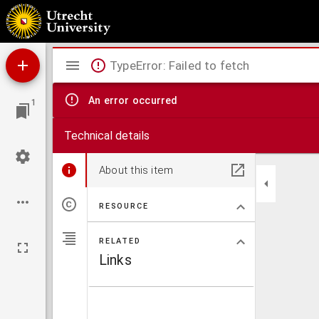
Algemeene geschiedenis des vaderlands, van de vroegste tijden tot op heden
Mirador
TypeError: Failed to fetch
viewer
An error occurred
1
Technical details
About this item
RESOURCE
RELATED
Links