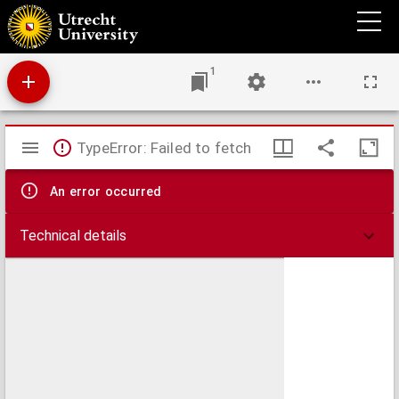
Dr. J. Jonstons Beschrijving van de natuur der viervoetige dieren neffens haar
beeldenissen in koper gesneden
1
Mirador
TypeError: Failed to fetch
viewer
An error occurred
Technical details