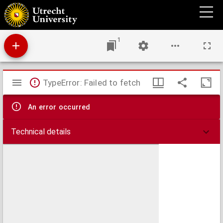
L'École, ou Méthode raisonnée pour la harpe
1
Mirador
TypeError: Failed to fetch
viewer
An error occurred
Technical details