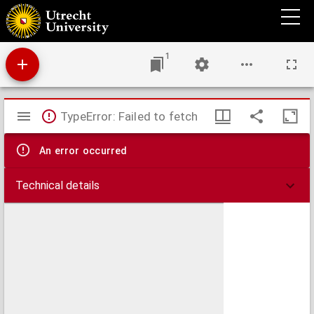
Alle de medicinale en chirurgicale werken mitsgaders Embryulcia Vera, beneffens het
ampt en pligt der vroed-vrouwen, en bijsondere aanmerkingen de vrouwen en
kinderen betreffende, : ofte ware oeffeningen der doode vruchten
1
Mirador
TypeError: Failed to fetch
viewer
An error occurred
Technical details