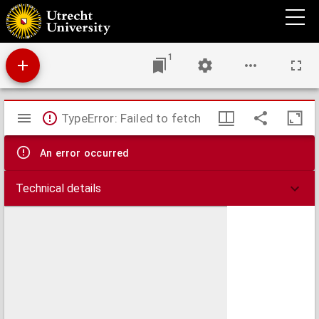
Atlas van het koningrijk der Nederlanden en de overzeesche bezittingen
1
Mirador
TypeError: Failed to fetch
viewer
An error occurred
Technical details