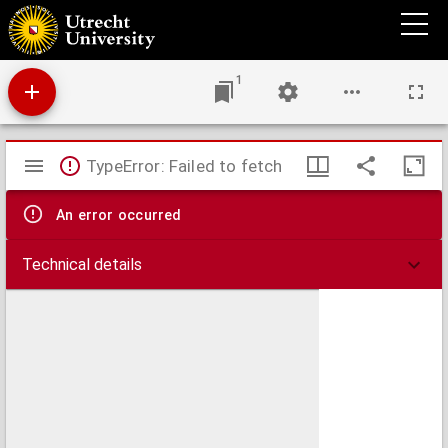
Iets over de 'Leer van de verschijnselen' in de wijsbegeerte van den godsdienst
1
Mirador
TypeError: Failed to fetch
viewer
An error occurred
Technical details