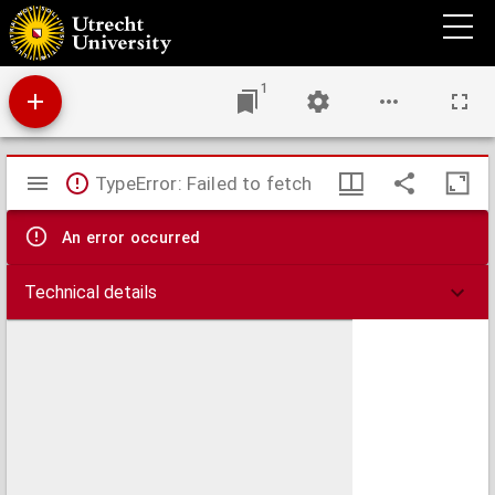
Aan de houders van 1.e hypotheek-obligatiën der Central Pacific Spoorweg-
Maatschappij,
1
Mirador
TypeError: Failed to fetch
viewer
An error occurred
Technical details