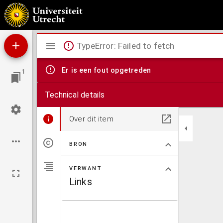
Aan de leden der Nederlandsche hervormde Kerk.
Mirador
TypeError: Failed to fetch
viewer
Er is een fout opgetreden
1
Technical details
Over dit item
BRON
VERWANT
Links