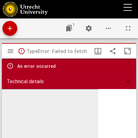
Bepaling van oplosbaarheid bij hoogen druk
1
Mirador
TypeError: Failed to fetch
viewer
An error occurred
Technical details