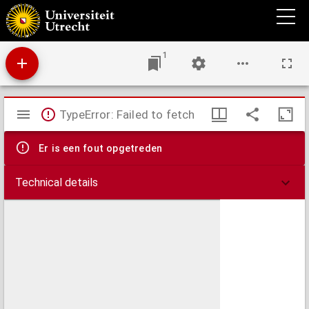
Cirrhosis hepatis enzoötica bij het rund : een plantenintoxicatie veroorzaakt door
ingestie van Senecio aquaticus Huds. en Senecio jacobaea L.
1
Mirador
TypeError: Failed to fetch
viewer
Er is een fout opgetreden
Technical details