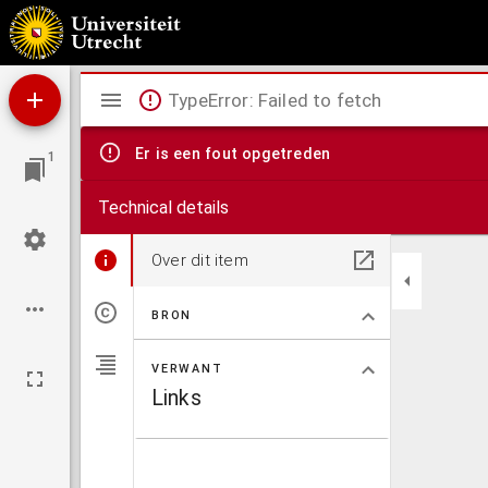
Carte du camp d'Utrecht, commandé par le général en chef Marmont
Mirador
TypeError: Failed to fetch
viewer
Er is een fout opgetreden
1
Technical details
Over dit item
BRON
VERWANT
Links