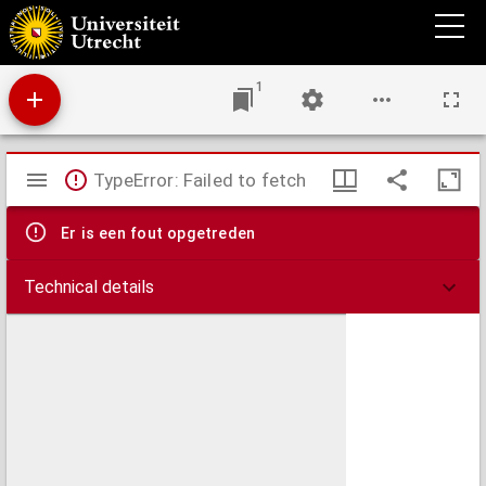
Hangling Darmo.
1
Mirador
TypeError: Failed to fetch
viewer
Er is een fout opgetreden
Technical details