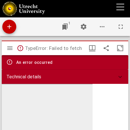
De wereldlijke Derde Orde van den H. Franciscus van Assisië, volgens de nieuwe
verordeningen van zijne heiligheid Paus Leo XIII.
1
Mirador
TypeError: Failed to fetch
viewer
An error occurred
Technical details