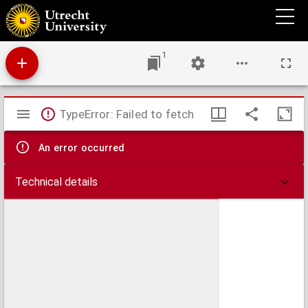
Het mirakel van het Heilig Bloed te Boxmeer : zijne geschiedenis, beteekenis en zijne
vruchten : met litanieën en gebeden
1
Mirador
TypeError: Failed to fetch
viewer
An error occurred
Technical details