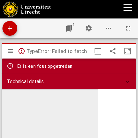
Heilzame wenken betrekkelijk de roeping en voorbereiding tot den huwelijken staat
1
Mirador
TypeError: Failed to fetch
viewer
Er is een fout opgetreden
Technical details