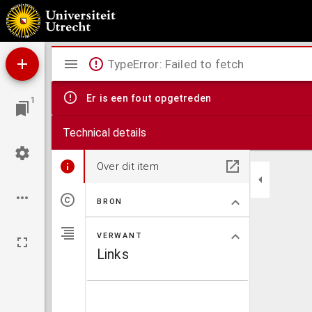
Bijdrage tot de kennis der monocyclische sesquiterpenen.
Mirador
TypeError: Failed to fetch
viewer
Er is een fout opgetreden
1
Technical details
Over dit item
BRON
VERWANT
Links