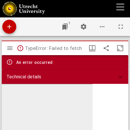
Geschiedenis van het liefdewerk der ambachtsleerlingen te 's Gravenhage.
1
Mirador
TypeError: Failed to fetch
viewer
An error occurred
Technical details