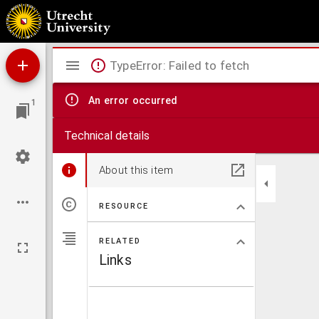
De vlugge Latinist : handleiding vooral ten dienste van hen, die door eigen oefening z
Mirador
TypeError: Failed to fetch
viewer
An error occurred
1
Technical details
About this item
RESOURCE
RELATED
Links