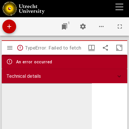
De nieuwe constitutie van Z. H. den Paus Leo XIII, gevolgd van de nieuwe formulen,
door Z. H. voorgeschreven, ten gebruike der Leden van de Derde Orde van den H.
Franciscus
1
Mirador
TypeError: Failed to fetch
viewer
An error occurred
Technical details