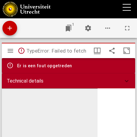
De stiftskerk van den H. Petrus, thans van de HH. Wiro, Plechelmus en Otgerus te St.
Odiliënberg
1
Mirador
TypeError: Failed to fetch
viewer
Er is een fout opgetreden
Technical details