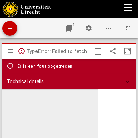
De stad Gods, een reeks verhandelingen over den godsdienst
1
Mirador
TypeError: Failed to fetch
viewer
Er is een fout opgetreden
Technical details