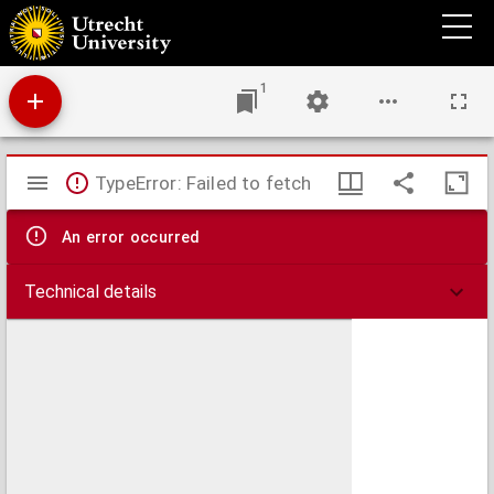
Aanteekeningen op Nederlandsche staatswetten : bevattende de litteratuur en de
jurisprudentie
1
Mirador
TypeError: Failed to fetch
viewer
An error occurred
Technical details